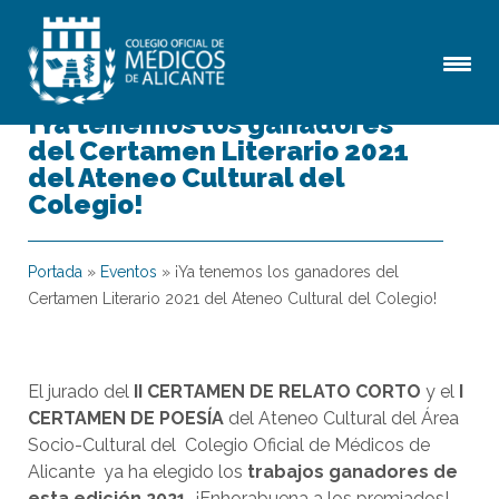
¡Ya tenemos los ganadores
del Certamen Literario 2021
del Ateneo Cultural del
Colegio!
Portada
»
Eventos
»
¡Ya tenemos los ganadores del
Certamen Literario 2021 del Ateneo Cultural del Colegio!
El jurado del
II CERTAMEN DE RELATO CORTO
y el
I
CERTAMEN DE POESÍA
del Ateneo Cultural del Área
Socio-Cultural del Colegio Oficial de Médicos de
Alicante ya ha elegido los
trabajos ganadores de
esta edición 2021.
¡Enhorabuena a los premiados!