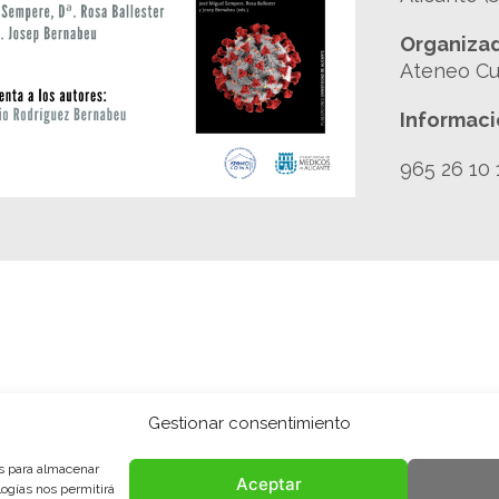
Organizad
Ateneo Cul
Informaci
965 26 10 
Gestionar consentimiento
es para almacenar
Aceptar
logías nos permitirá