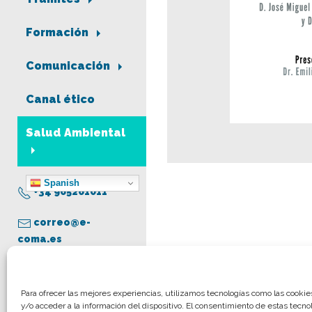
Formación
Comunicación
Canal ético
Salud Ambiental
Spanish
+34 965261011
correo@e-
coma.es
Aviso legal
Para ofrecer las mejores experiencias, utilizamos tecnologías como las cooki
y/o acceder a la información del dispositivo. El consentimiento de estas tecno
Política de privacidad