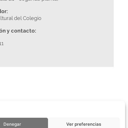
or:
tural del Colegio
ón y contacto:
11
Denegar
Ver preferencias