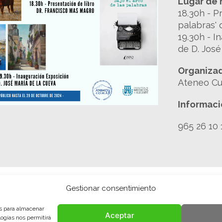
Lugar de 
18.30h - P
palabras' 
19.30h - I
de D. José
Organizad
Ateneo Cul
Informaci
965 26 10 
Gestionar consentimiento
es para almacenar
Aceptar
logías nos permitirá