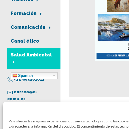
Formación
Comunicación
Canal ético
Salud Ambiental
Spanish
+34 965261011
correo@e-
coma.es
Aviso legal
Para ofrecer las mejores experiencias, utilizamos tecnologías como las cooki
y/o acceder a la información del dispositivo. El consentimiento de estas tecno
Política de privacidad