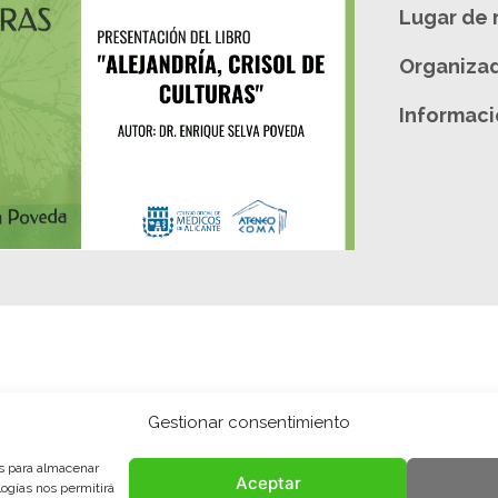
Lugar de 
Organizad
Informaci
Gestionar consentimiento
es para almacenar
Aceptar
logías nos permitirá