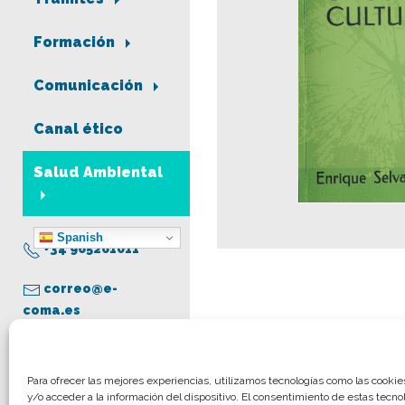
Formación
Comunicación
Canal ético
Salud Ambiental
Spanish
+34 965261011
correo@e-
coma.es
Aviso legal
Para ofrecer las mejores experiencias, utilizamos tecnologías como las cooki
y/o acceder a la información del dispositivo. El consentimiento de estas tecno
Política de privacidad