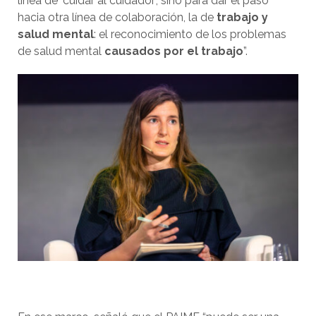
línea de ‘cuidar al cuidador’, sino para dar el paso
hacia otra línea de colaboración, la de
trabajo y
salud mental
: el reconocimiento de los problemas
de salud mental
causados por el trabajo
”.