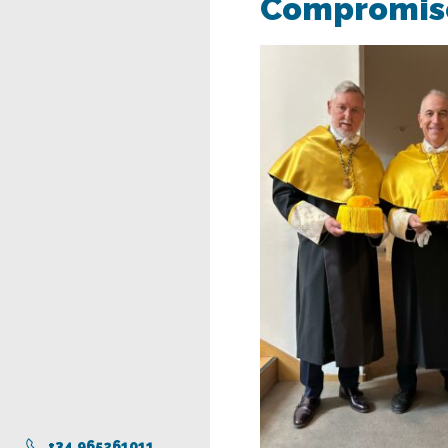
Compromiso
+34 965261011