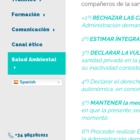
compañeros de la sani
Formación
«1º)
RECHAZAR LAS C
Administración demand
Comunicación
2º)
ESTIMAR ÍNTEGR
Canal ético
3º)
DECLARAR LA VU
Salud Ambiental
sanidad privada en la 
su inactividad consist
4º) Declarar el derech
Spanish
autonómica, en concep
5º)
MANTENER la medi
en que la presente s
momento.
6º) Proceder realiza
+34 965261011
la Administración dem