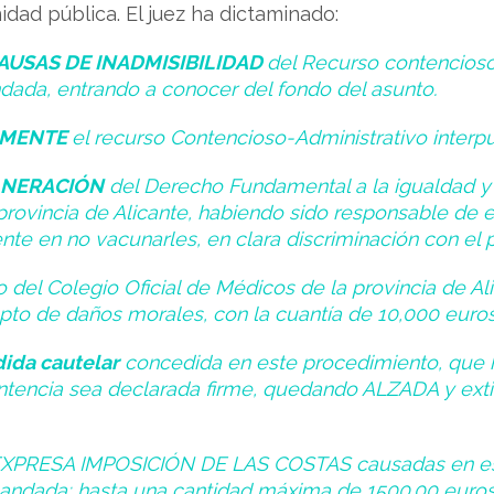
dad pública. El juez ha dictaminado:
AUSAS DE INADMISIBILIDAD
del Recurso contencioso
ada, entrando a conocer del fondo del asunto.
AMENTE
el recurso Contencioso-Administrativo interpu
LNERACIÓN
del Derecho Fundamental a la igualdad y 
provincia de Alicante, habiendo sido responsable de e
ente en no vacunarles, en clara discriminación con el 
o del Colegio Oficial de Médicos de la provincia de A
to de daños morales, con la cuantía de 10,000 euro
da cautelar
concedida en este procedimiento, que 
entencia sea declarada firme, quedando ALZADA y ext
r EXPRESA IMPOSICIÓN DE LAS COSTAS causadas en est
andada; hasta una cantidad máxima de 1500.00 euros