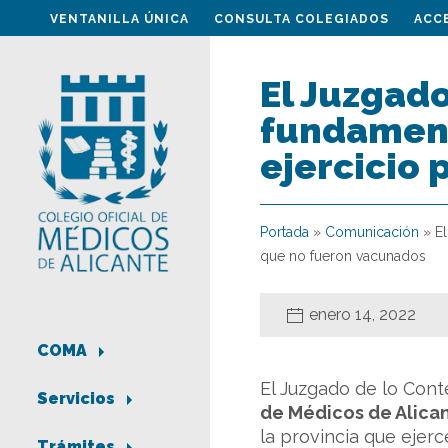
VENTANILLA ÚNICA
CONSULTA COLEGIADOS
ACC
El Juzgad
fundamenta
ejercicio
Portada
»
Comunicación
»
E
que no fueron vacunados
enero 14, 2022
COMA
El Juzgado de lo Conte
Servicios
de Médicos de Alican
la provincia que ejer
Trámites