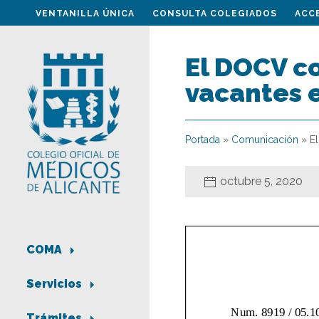
VENTANILLA ÚNICA
CONSULTA COLEGIADOS
ACC
El DOCV c
vacantes 
Portada
»
Comunicación
»
E
octubre 5, 2020
COMA
Servicios
Trámites