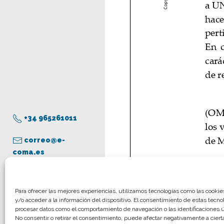
+34 965261011
correo@e-
coma.es
Aviso legal
Para ofrecer las mejores experiencias, utilizamos tecnologías como las cooki
y/o acceder a la información del dispositivo. El consentimiento de estas tecno
Política de privacidad
procesar datos como el comportamiento de navegación o las identificaciones ún
Política de cookies
No consentir o retirar el consentimiento, puede afectar negativamente a cierta