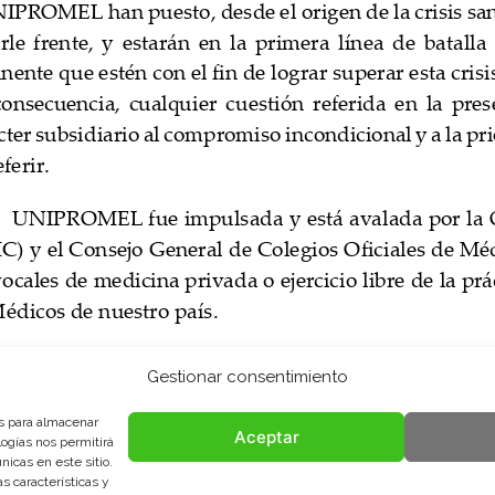
Gestionar consentimiento
es para almacenar
Aceptar
logías nos permitirá
icas en este sitio.
s características y