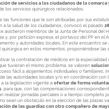
ación de servicios a los ciudadanos de la comarca 
de los servicios quirúrgicos relacionados.
de las funciones que le son atribuidas por sus estatu
n a la salud de los ciudadanos, convocó el pasado
2
te asistieron miembros de la Junta de Personal del Ho
ía y, por petición expresa, el portavoz del PP en el
amento y autoridades locales. En este encuentro se 
d quirúrgica en estos momentos, proponiéndose las 
ntivar la contratación de médicos en la especialidad
que tuvieran el mismo problema, se valoren
solucio
eso fácil a alojamientos individuales o familiares, in
de las autoridades locales y/o en coordinación con la
 la legislación vigente a
ofertar de forma volunta
s
, para que, con las compensaciones correspondiente
n realizar jornadas parciales o a tiempo completo p
 no sean un obstáculo en la elección de las plazas v
ación de las guardias con otro compañero de may