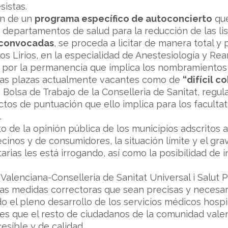
sistas.
ón de un
programa específico de autoconcierto
que
s departamentos de salud para la reducción de las li
 convocadas
, se proceda a licitar de manera total y
los Lirios, en la especialidad de Anestesiología y Re
s por la permanencia que implica los nombramientos d
 las plazas actualmente vacantes como de
“difícil c
a Bolsa de Trabajo de la Conselleria de Sanitat, reg
ctos de puntuación que ello implica para los facultat
.
 de la opinión pública de los municipios adscritos 
cinos y de consumidores, la situación límite y el gra
arias les está irrogando, así como la posibilidad de
t Valenciana-Conselleria de Sanitat Universal i Salut 
 las medidas correctoras que sean precisas y necesar
 el pleno desarrollo de los servicios médicos hospi
es que el resto de ciudadanos de la comunidad vale
cesible y de calidad.