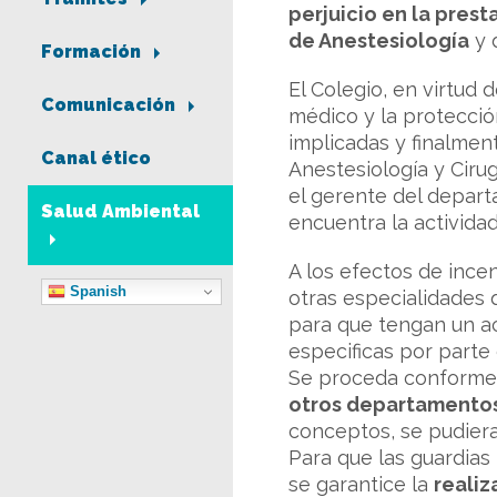
perjuicio en la prest
de Anestesiología
y 
Formación
El Colegio, en virtud 
Comunicación
médico y la protecció
implicadas y finalmen
Canal ético
Anestesiología y Cirug
el gerente del depart
Salud Ambiental
encuentra la activida
A los efectos de ince
Spanish
otras especialidades 
para que tengan un acc
especificas por parte 
Se proceda conforme a
otros departamento
conceptos, se pudiera
Para que las guardias
se garantice la
realiz