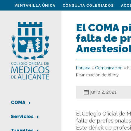
VENTANILLA ÚNICA
CONSULTA COLEGIADOS
ACC
El COMA p
falta de p
Anestesio
Portada
»
Comunicación
»
E
Reanimación de Alcoy
junio 2, 2021
COMA
El Colegio Oficial de
Servicios
falta de profesionales
Este déficit de profe
Trámites