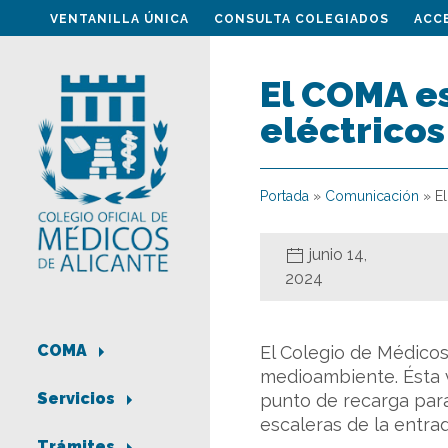
VENTANILLA ÚNICA
CONSULTA COLEGIADOS
ACC
El COMA e
eléctricos
Portada
»
Comunicación
»
E
junio 14,
2024
COMA
El Colegio de Médicos
medioambiente. Ésta v
Servicios
punto de recarga para
escaleras de la entra
Trámites