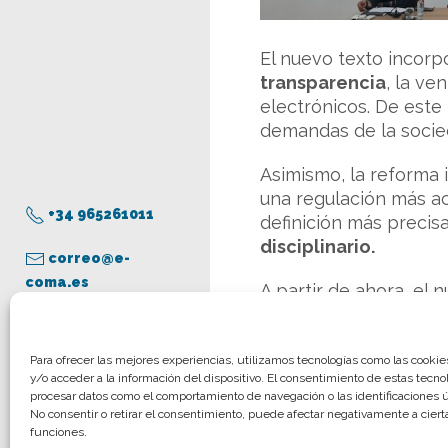
El nuevo texto incorp
transparencia
, la ve
electrónicos. De este
demandas de la socie
Asimismo, la reforma 
una regulación más a
+34 965261011
definición más precis
disciplinario.
correo@e-
coma.es
A partir de ahora, el 
su inscripción y poste
Aviso legal
Para ofrecer las mejores experiencias, utilizamos tecnologías como las cooki
y/o acceder a la información del dispositivo. El consentimiento de estas tecno
Política de privacidad
procesar datos como el comportamiento de navegación o las identificaciones ún
Política de cookies
No consentir o retirar el consentimiento, puede afectar negativamente a cierta
funciones.