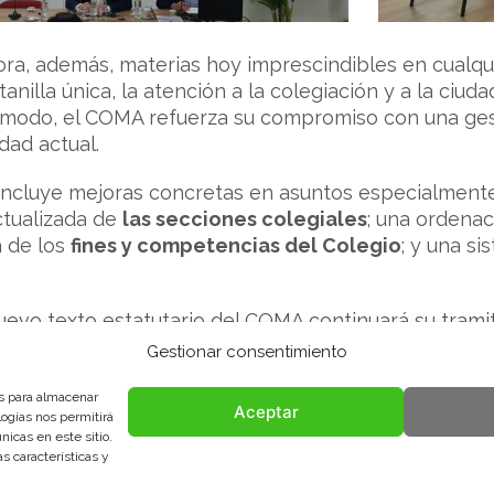
ora, además, materias hoy imprescindibles en cualq
ntanilla única, la atención a la colegiación y a la ci
 modo, el COMA refuerza su compromiso con una gest
dad actual.
incluye mejoras concretas en asuntos especialmente r
ctualizada de
las secciones colegiales
; una ordenac
a de los
fines y competencias del Colegio
; y una s
nuevo texto estatutario del COMA continuará su trami
rior publicación oficial, momento en el que entrará en
Gestionar consentimiento
es para almacenar
Aceptar
logías nos permitirá
icas en este sitio.
s características y