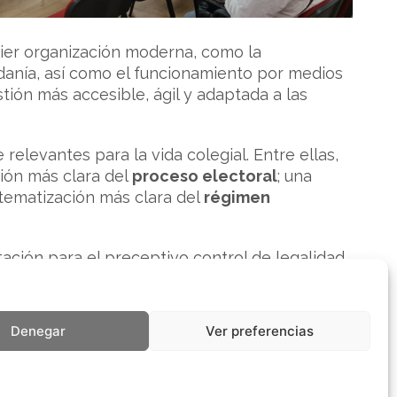
uier organización moderna, como la
udadanía, así como el funcionamiento por medios
ión más accesible, ágil y adaptada a las
elevantes para la vida colegial. Entre ellas,
ión más clara del
proceso electoral
; una
istematización más clara del
régimen
tación para el preceptivo control de legalidad,
 vigor.
Denegar
Ver preferencias