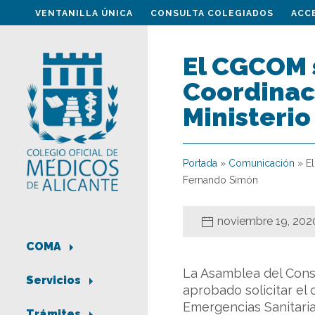
VENTANILLA ÚNICA
CONSULTA COLEGIADOS
ACC
El CGCOM s
Coordinaci
Ministeri
Portada
»
Comunicación
»
E
Fernando Simón
noviembre 19, 202
COMA
La Asamblea del Cons
Servicios
aprobado solicitar el
Emergencias Sanitaria
Trámites