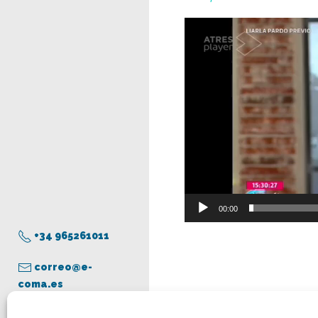
Reproductor
de
vídeo
00:00
+34 965261011
correo@e-
coma.es