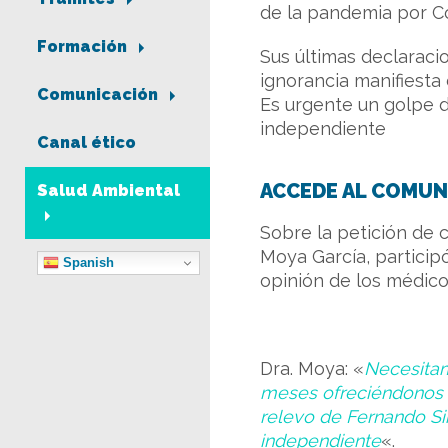
de la pandemia por Cov
Formación
Sus últimas declaraci
ignorancia manifiesta 
Comunicación
Es urgente un golpe d
independiente
Canal ético
ACCEDE AL COMUN
Salud Ambiental
Sobre la petición de 
Moya García, particip
Spanish
opinión de los médico
Dra. Moya:
«
Necesitam
meses ofreciéndonos p
relevo de Fernando Si
independiente
«.