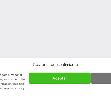
Gestionar consentimiento
es para almacenar
Aceptar
logías nos permitirá
icas en este sitio.
s características y