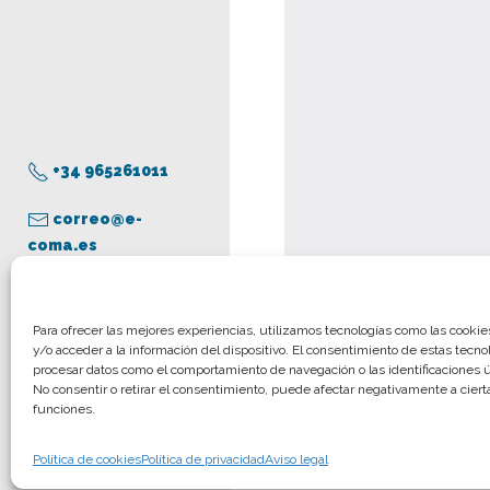
+34 965261011
correo@e-
coma.es
Aviso legal
Para ofrecer las mejores experiencias, utilizamos tecnologías como las cooki
y/o acceder a la información del dispositivo. El consentimiento de estas tecno
Política de privacidad
procesar datos como el comportamiento de navegación o las identificaciones ún
Política de cookies
No consentir o retirar el consentimiento, puede afectar negativamente a cierta
funciones.
© COMA, 2022
Todos los derechos
Política de cookies
Política de privacidad
Aviso legal
reservados