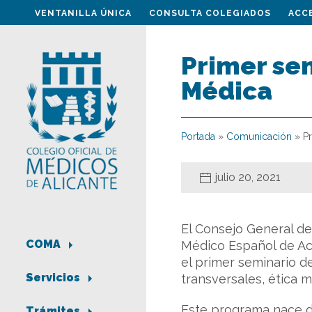
VENTANILLA ÚNICA
CONSULTA COLEGIADOS
ACC
Primer sem
Médica
Portada
»
Comunicación
»
P
julio 20, 2021
El Consejo General d
COMA
Médico Español de Ac
el primer seminario d
Servicios
transversales, ética 
Este programa nace de
Trámites