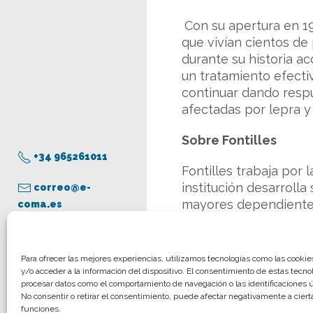
Con su apertura en 19
que vivían cientos de
durante su historia 
un tratamiento efecti
continuar dando respu
afectadas por lepra 
Sobre Fontilles
+34 965261011
Fontilles trabaja por 
institución desarrolla
correo@e-
mayores dependientes 
coma.es
global, a través de p
lepra y otras enfermed
de sus condiciones de 
Aviso legal
Para ofrecer las mejores experiencias, utilizamos tecnologías como las cooki
marcha 21 proyectos 
y/o acceder a la información del dispositivo. El consentimiento de estas tecno
Política de privacidad
procesar datos como el comportamiento de navegación o las identificaciones ún
Democrática del Congo,
Política de cookies
No consentir o retirar el consentimiento, puede afectar negativamente a cierta
funciones.