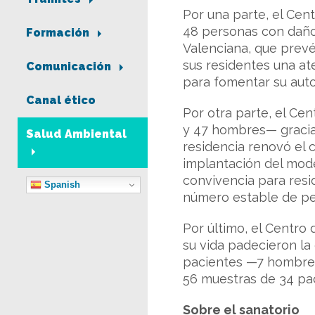
Por una parte, el Cent
48 personas con daño
Formación
Valenciana, que prevé
sus residentes una at
Comunicación
para fomentar su auto
Canal ético
Por otra parte, el Ce
y 47 hombres— gracias 
Salud Ambiental
residencia renovó el c
implantación del mode
convivencia para resi
Spanish
número estable de per
Por último, el Centro
su vida padecieron la
pacientes —7 hombres 
56 muestras de 34 pa
Sobre el sanatorio