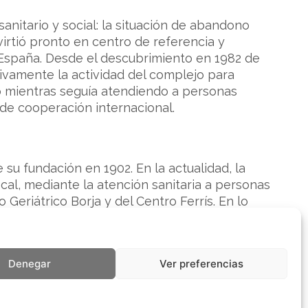
anitario y social: la situación de abandono
virtió pronto en centro de referencia y
 España. Desde el descubrimiento en 1982 de
sivamente la actividad del complejo para
o mientras seguía atendiendo a personas
de cooperación internacional.
 su fundación en 1902. En la actualidad, la
ocal, mediante la atención sanitaria a personas
eriátrico Borja y del Centro Ferrís. En lo
a prevención y el diagnóstico temprano de la
tención sanitaria a las afectadas y a la mejora
ón de la Generalitat Valenciana, tiene en
Denegar
Ver preferencias
personas en India, Mozambique, República