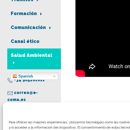
Formación
Comunicación
Canal ético
Salud Ambiental
Spanish
+34 965261011
correo@e-
coma.es
Aviso legal
Para ofrecer las mejores experiencias, utilizamos tecnologías como las cooki
y/o acceder a la información del dispositivo. El consentimiento de estas tecno
Política de privacidad