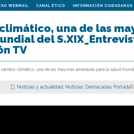
ESO WEBMAIL
CANAL ÉTICO
INFORMACIÓN CIUDADANOS
 climático, una de las m
undial del S.XIX_Entrevis
ón TV
l cambio climático, una de las mayores amenazas para la salud mundia
Noticias y actualidad
,
Noticias
,
Destacadas Portada
T