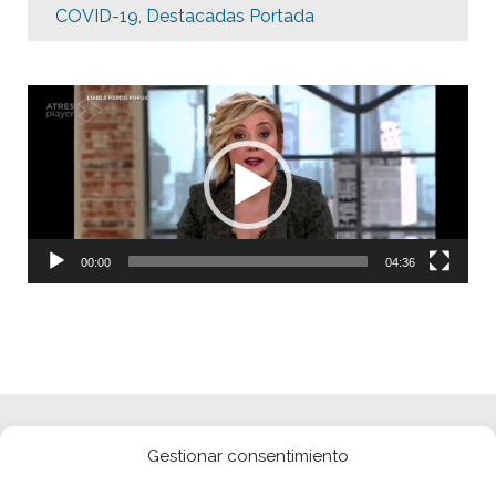
COVID-19
,
Destacadas Portada
Reproductor
de
vídeo
00:00
04:36
Gestionar consentimiento