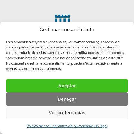
Gestionar consentimiento
Para ofrecer las mejores experiencias, utilizamos tecnologías como las
cookies para almacenar y/o acceder a la información del dispositivo. El
consentimiento de estas tecnologías nos permitirá procesar datos como el
comportamiento de navegación o las identificaciones únicas en este sitio.
No consentir o retirar el consentimiento, puede afectar negativamente a
ciertas características y funciones.
Aceptar
Aviso legal
Política de privacidad
Política de cookies
Denegar
© COMA, 2022
Todos los derechos reservados
Ver preferencias
Política de cookies
Política de privacidad
Aviso legal