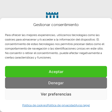
Gestionar consentimiento
Para ofrecer las mejores experiencias, utilizamos tecnologías como las
cookies para almacenar y/o acceder a la información del dispositivo. El
consentimiento de estas tecnologías nos permitirá procesar datos como el
comportamiento de navegación o las identificaciones únicas en este sitio.
No consentir o retirar el consentimiento, puede afectar negativamente a
ciertas características y funciones.
Aceptar
Aviso legal
Política de privacidad
Política de cookies
Denegar
© COMA, 2022
Todos los derechos reservados
Ver preferencias
Política de cookies
Política de privacidad
Aviso legal