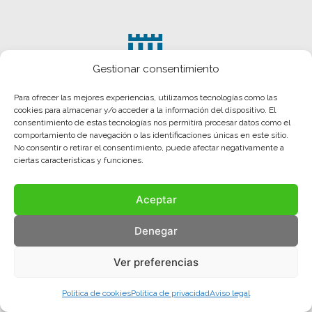
Gestionar consentimiento
Para ofrecer las mejores experiencias, utilizamos tecnologías como las
cookies para almacenar y/o acceder a la información del dispositivo. El
consentimiento de estas tecnologías nos permitirá procesar datos como el
comportamiento de navegación o las identificaciones únicas en este sitio.
No consentir o retirar el consentimiento, puede afectar negativamente a
ciertas características y funciones.
Aceptar
Aviso legal
Política de privacidad
Política de cookies
Denegar
© COMA, 2022
Todos los derechos reservados
Ver preferencias
Política de cookies
Política de privacidad
Aviso legal