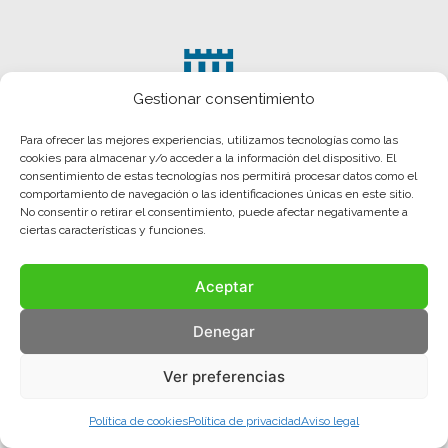
Gestionar consentimiento
Para ofrecer las mejores experiencias, utilizamos tecnologías como las
cookies para almacenar y/o acceder a la información del dispositivo. El
consentimiento de estas tecnologías nos permitirá procesar datos como el
comportamiento de navegación o las identificaciones únicas en este sitio.
No consentir o retirar el consentimiento, puede afectar negativamente a
ciertas características y funciones.
Aceptar
Aviso legal
Política de privacidad
Política de cookies
Denegar
© COMA, 2022
Todos los derechos reservados
Ver preferencias
Política de cookies
Política de privacidad
Aviso legal