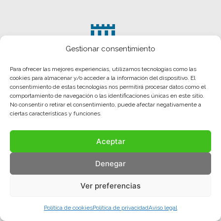
Gestionar consentimiento
Para ofrecer las mejores experiencias, utilizamos tecnologías como las
cookies para almacenar y/o acceder a la información del dispositivo. El
consentimiento de estas tecnologías nos permitirá procesar datos como el
comportamiento de navegación o las identificaciones únicas en este sitio.
No consentir o retirar el consentimiento, puede afectar negativamente a
ciertas características y funciones.
Aceptar
Aviso legal
Política de privacidad
Política de cookies
Denegar
© COMA, 2022
Todos los derechos reservados
Ver preferencias
Política de cookies
Política de privacidad
Aviso legal