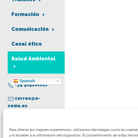
Formación
Comunicación
Canal ético
Salud Ambiental
Spanish
+34 965261011
correo@e-
coma.es
Aviso legal
Para ofrecer las mejores experiencias, utilizamos tecnologías como las cooki
y/o acceder a la información del dispositivo. El consentimiento de estas tecno
Política de privacidad