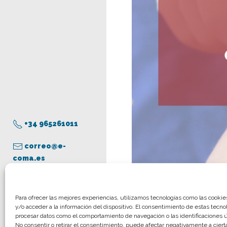
+34 965261011
correo@e-
coma.es
Aviso legal
Para ofrecer las mejores experiencias, utilizamos tecnologías como las cooki
y/o acceder a la información del dispositivo. El consentimiento de estas tecno
Política de privacidad
procesar datos como el comportamiento de navegación o las identificaciones ún
Política de cookies
No consentir o retirar el consentimiento, puede afectar negativamente a cierta