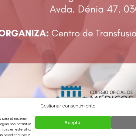
Gestionar consentimiento
es para almacenar
Aceptar
logías nos permitirá
icas en este sitio.
s características y