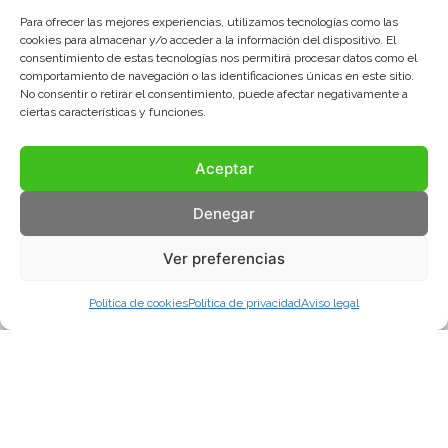
Para ofrecer las mejores experiencias, utilizamos tecnologías como las
cookies para almacenar y/o acceder a la información del dispositivo. El
consentimiento de estas tecnologías nos permitirá procesar datos como el
comportamiento de navegación o las identificaciones únicas en este sitio.
No consentir o retirar el consentimiento, puede afectar negativamente a
ciertas características y funciones.
Aceptar
Denegar
Ver preferencias
Política de cookies
Política de privacidad
Aviso legal
Aviso legal
Política de privacidad
Política de cookies
© COMA, 2022
Todos los derechos reservados