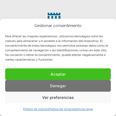
Gestionar consentimiento
Para ofrecer las mejores experiencias, utilizamos tecnologías como las
cookies para almacenar y/o acceder a la información del dispositivo. El
consentimiento de estas tecnologías nos permitirá procesar datos como el
comportamiento de navegación o las identificaciones únicas en este sitio.
No consentir o retirar el consentimiento, puede afectar negativamente a
ciertas características y funciones.
Aceptar
Aviso legal
Política de privacidad
Política de cookies
Denegar
© COMA, 2022
Todos los derechos reservados
Ver preferencias
Política de cookies
Política de privacidad
Aviso legal