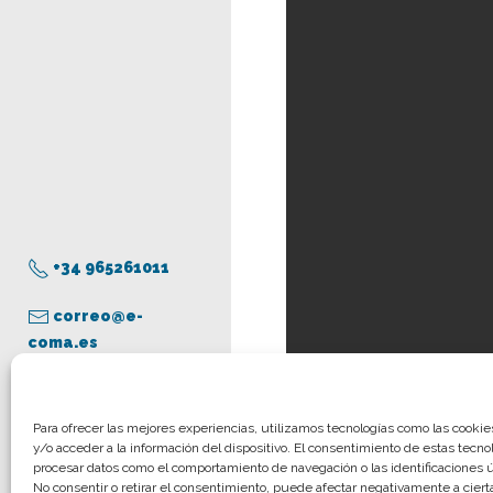
+34 965261011
correo@e-
coma.es
Aviso legal
Para ofrecer las mejores experiencias, utilizamos tecnologías como las cooki
y/o acceder a la información del dispositivo. El consentimiento de estas tecno
Política de privacidad
procesar datos como el comportamiento de navegación o las identificaciones ún
Política de cookies
No consentir o retirar el consentimiento, puede afectar negativamente a cierta