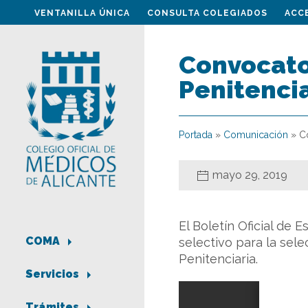
VENTANILLA ÚNICA
CONSULTA COLEGIADOS
ACC
Convocato
Penitenci
Portada
»
Comunicación
»
Co
mayo 29, 2019
El Boletín Oficial de
COMA
selectivo para la sel
Penitenciaria.
Servicios
Trámites