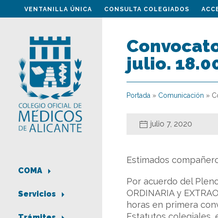
VENTANILLA ÚNICA
CONSULTA COLEGIADOS
ACC
Convocator
julio. 18.0
Portada
»
Comunicación
»
Co
julio 7, 2020
Estimados compañero
COMA
Por acuerdo del Pleno
ORDINARIA y EXTRAORD
Servicios
horas en primera conv
Estatutos colegiales, e
Trámites