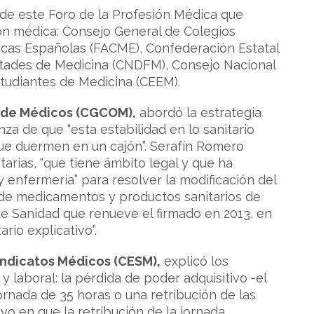
 de este Foro de la Profesión Médica que
ión médica: Consejo General de Colegios
icas Españolas (FACME), Confederación Estatal
ltades de Medicina (CNDFM), Consejo Nacional
studiantes de Medicina (CEEM).
s de Médicos (CGCOM),
abordó la estrategia
anza de que “esta estabilidad en lo sanitario
que duermen en un cajón”. Serafín Romero
arias, “que tiene ámbito legal y que ha
 enfermería” para resolver la modificación del
n de medicamentos y productos sanitarios de
de Sanidad que renueve el firmado en 2013, en
rio explicativo”.
indicatos Médicos (CESM),
explicó los
 laboral: la pérdida de poder adquisitivo -el
jornada de 35 horas o una retribución de las
vo en que la retribución de la jornada