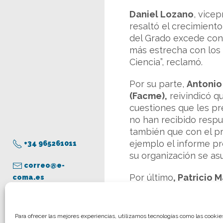
Daniel Lozano
, vice
resaltó el crecimient
del Grado excede con
más estrecha con los e
Ciencia”, reclamó.
Por su parte,
Antonio
(Facme),
reivindicó q
cuestiones que les pr
no han recibido respu
también que con el pr
ejemplo el informe pr
+34 965261011
su organización se as
correo@e-
Por último
, Patricio 
coma.es
relación médico-pac
actualmente se sigue 
en su proceso de “seg
Aviso legal
Para ofrecer las mejores experiencias, utilizamos tecnologías como las cooki