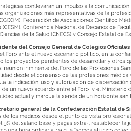
tratégicas conllevaran un impulso a la comunicación
as organizaciones más representativas de la profes
(CGCOM), Federación de Asociaciones Científico Méd
s (CESM), Conferencia Nacional de Decanos de Facu
Ciencias de la Salud (CNECS) y Consejo Estatal de E
sidente del Consejo General de Colegios Oficiale
 del Foro ante el nuevo escenario político, en la confi
abo los proyectos pendientes de desarrollar y otros 
: reunión inminente del Foro de las Profesiones Sanit
lidad desde el consenso de las profesiones médica y
la la indicación, uso y autorización de dispensació
a de un nuevo acuerdo entre el Foro y el Ministerio 
ealidad actual y marque la senda de un horizonte sanita
retario general de la Confederación Estatal de S
de los médicos desde el punto de vista profesional y
 9% del salario base y pagas extra-, restablecer la 
o una hora ordinaria, ya que “somos el único colecti