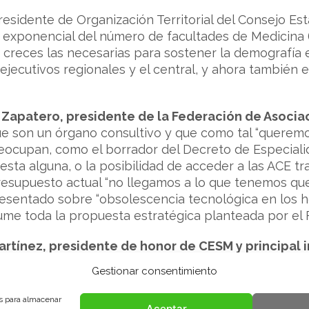
presidente de Organización Territorial del Consejo Es
o exponencial del número de facultades de Medicina (
 creces las necesarias para sostener la demografía
jecutivos regionales y el central, y ahora también e
 Zapatero, presidente de la Federación de Asocia
ue son un órgano consultivo y que como tal “queremos
eocupan, como el borrador del Decreto de Especialid
esta alguna, o la posibilidad de acceder a las ACE 
esupuesto actual “no llegamos a lo que tenemos que
esentado sobre “obsolescencia tecnológica en los ho
ume toda la propuesta estratégica planteada por el 
Martínez, presidente de honor de CESM y principal i
iente
sea declarada por la Unesco Patrimonio Cultur
Gestionar consentimiento
presentando el manual en las facultades de Medicin
uir visitando a las comunidades autónomas para explic
es para almacenar
Aceptar