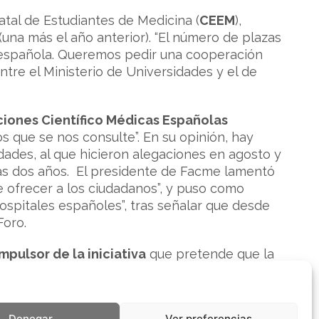
tatal de Estudiantes de Medicina (
CEEM
),
una más el año anterior). “El número de plazas
 española. Queremos pedir una cooperación
ntre el Ministerio de Universidades y el de
ciones Científico Médicas Españolas
 que se nos consulte”. En su opinión, hay
ades, al que hicieron alegaciones en agosto y
tras dos años. El presidente de Facme lamentó
 ofrecer a los ciudadanos”, y puso como
spitales españoles”, tras señalar que desde
Foro.
mpulsor de la iniciativa
que pretende que la
al Inmaterial de la Humanidad, recordó que
a a los alumnos de nuevo ingreso y que están
ar en qué consiste la iniciativa, y de ese
Denegar
Ver preferencias