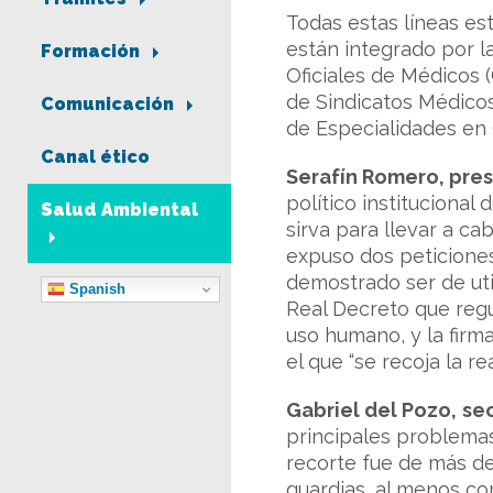
Todas estas líneas es
están integrado por l
Formación
Oficiales de Médicos 
de Sindicatos Médico
Comunicación
de Especialidades en 
Canal ético
Serafín Romero, pre
político institucional
Salud Ambiental
sirva para llevar a c
expuso dos peticiones
demostrado ser de uti
Spanish
Real Decreto que regu
uso humano, y la firm
el que “se recoja la r
Gabriel del Pozo,
sec
principales problemas 
recorte fue de más del
guardias, al menos com