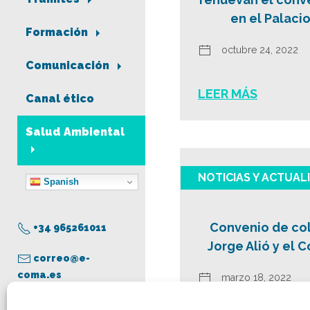
en el Palaci
Formación
octubre 24, 2022
Comunicación
LEER MÁS
Canal ético
Salud Ambiental
NOTICIAS Y ACTUAL
Spanish
Convenio de col
+34 965261011
Jorge Alió y el 
correo@e-
coma.es
marzo 18, 2022