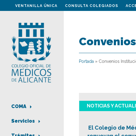
VENTANILLA ÚNICA
CONSULTA COLEGIADOS
ACC
Convenios 
Portada
»
Convenios Instituc
NOTICIAS Y ACTUAL
COMA
Servicios
El Colegio de Mé
renuevan el conve
Trámites