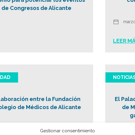
o de Congresos de Alicante
marzo
LEER M
IDAD
NOTICIA
aboración entre la Fundación
El Pala
Colegio de Médicos de Alicante
de M
g
mayo 
Gestionar consentimiento