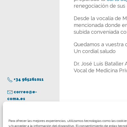
renegociación de sus 
Desde la vocalía de Me
mencionada donde en
subida conveniada c
Quedamos a vuestra di
Un cordial saludo
Dr. José Luis Bataller
Vocal de Medicina Pri
+34 965261011
correo@e-
coma.es
Aviso legal
Para ofrecer las mejores experiencias, utilizamos tecnologías como las cooki
y/o acceder a la información del dispositivo. El consentimiento de estas tecno