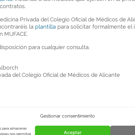
contratos.
dicina Privada del Colegio Oficial de Médicos de Ali
contraréis la
plantilla
para solicitar formalmente el 
on MUFACE.
sposición para cualquier consulta.
 Alborch
vada del Colegio Oficial de Médicos de Alicante
Gestionar consentimiento
es para almacenar
Aceptar
logías nos permitirá