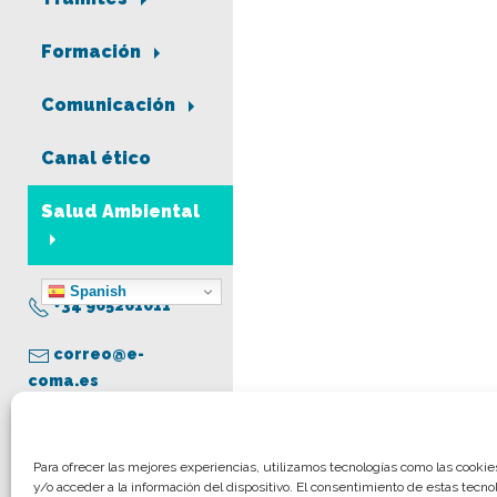
Formación
Comunicación
Canal ético
Salud Ambiental
Spanish
+34 965261011
correo@e-
coma.es
Aviso legal
Para ofrecer las mejores experiencias, utilizamos tecnologías como las cooki
y/o acceder a la información del dispositivo. El consentimiento de estas tecno
Política de privacidad