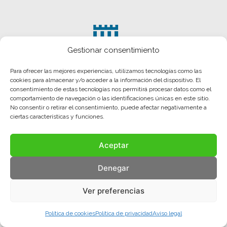
Gestionar consentimiento
Para ofrecer las mejores experiencias, utilizamos tecnologías como las
cookies para almacenar y/o acceder a la información del dispositivo. El
consentimiento de estas tecnologías nos permitirá procesar datos como el
comportamiento de navegación o las identificaciones únicas en este sitio.
No consentir o retirar el consentimiento, puede afectar negativamente a
ciertas características y funciones.
Aceptar
Aviso legal
Política de privacidad
Política de cookies
Denegar
© COMA, 2022
Todos los derechos reservados
Ver preferencias
Política de cookies
Política de privacidad
Aviso legal