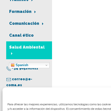
Formación
Comunicación
Canal ético
Salud Ambiental
Spanish
+34 965261011
correo@e-
coma.es
Aviso legal
Para ofrecer las mejores experiencias, utilizamos tecnologías como las cooki
y/o acceder a la información del dispositivo. El consentimiento de estas tecno
Política de privacidad