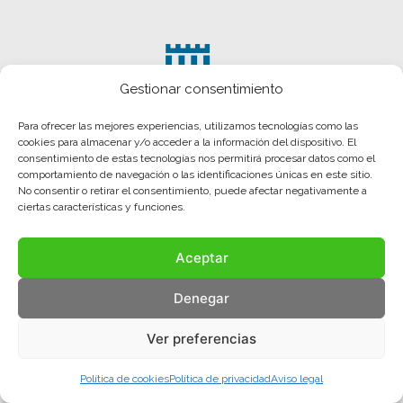
Gestionar consentimiento
Para ofrecer las mejores experiencias, utilizamos tecnologías como las
cookies para almacenar y/o acceder a la información del dispositivo. El
consentimiento de estas tecnologías nos permitirá procesar datos como el
comportamiento de navegación o las identificaciones únicas en este sitio.
No consentir o retirar el consentimiento, puede afectar negativamente a
ciertas características y funciones.
Aceptar
Aviso legal
Política de privacidad
Política de cookies
Denegar
© COMA, 2022
Todos los derechos reservados
Ver preferencias
Política de cookies
Política de privacidad
Aviso legal