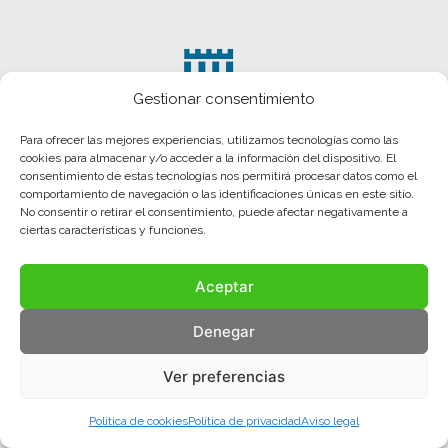
Gestionar consentimiento
Para ofrecer las mejores experiencias, utilizamos tecnologías como las
cookies para almacenar y/o acceder a la información del dispositivo. El
consentimiento de estas tecnologías nos permitirá procesar datos como el
comportamiento de navegación o las identificaciones únicas en este sitio.
No consentir o retirar el consentimiento, puede afectar negativamente a
ciertas características y funciones.
Aceptar
Aviso legal
Política de privacidad
Política de cookies
Denegar
© COMA, 2022
Todos los derechos reservados
Ver preferencias
Política de cookies
Política de privacidad
Aviso legal