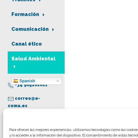
Formación
Comunicación
Canal ético
Salud Ambiental
Spanish
+34 965261011
correo@e-
coma.es
Aviso legal
Para ofrecer las mejores experiencias, utilizamos tecnologías como las cooki
y/o acceder a la información del dispositivo. El consentimiento de estas tecno
Política de privacidad