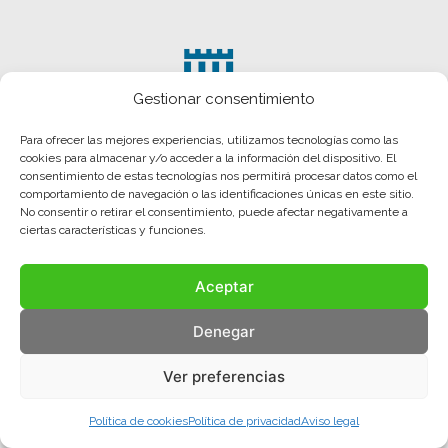
Gestionar consentimiento
Para ofrecer las mejores experiencias, utilizamos tecnologías como las
cookies para almacenar y/o acceder a la información del dispositivo. El
consentimiento de estas tecnologías nos permitirá procesar datos como el
comportamiento de navegación o las identificaciones únicas en este sitio.
No consentir o retirar el consentimiento, puede afectar negativamente a
ciertas características y funciones.
Aceptar
Aviso legal
Política de privacidad
Política de cookies
Denegar
© COMA, 2022
Todos los derechos reservados
Ver preferencias
Política de cookies
Política de privacidad
Aviso legal