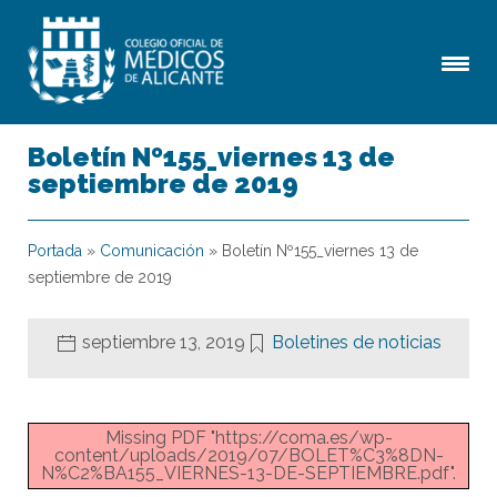
Boletín Nº155_viernes 13 de
septiembre de 2019
Portada
»
Comunicación
»
Boletín Nº155_viernes 13 de
septiembre de 2019
septiembre 13, 2019
Boletines de noticias
Missing PDF "https://coma.es/wp-
content/uploads/2019/07/BOLET%C3%8DN-
N%C2%BA155_VIERNES-13-DE-SEPTIEMBRE.pdf".