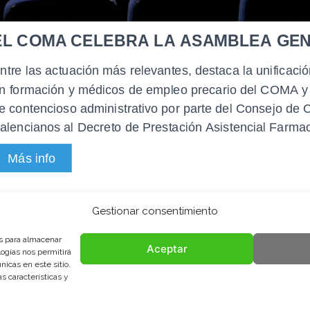
Gestionar consentimiento
es para almacenar
Aceptar
logías nos permitirá
icas en este sitio.
s características y