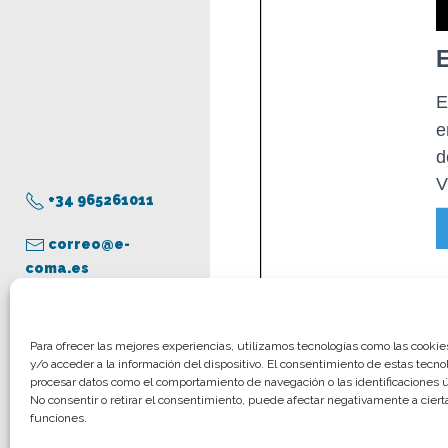
+34 965261011
correo@e-
coma.es
Aviso legal
Para ofrecer las mejores experiencias, utilizamos tecnologías como las cooki
y/o acceder a la información del dispositivo. El consentimiento de estas tecno
Política de privacidad
procesar datos como el comportamiento de navegación o las identificaciones ún
Política de cookies
No consentir o retirar el consentimiento, puede afectar negativamente a cierta
funciones.
© COMA, 2022