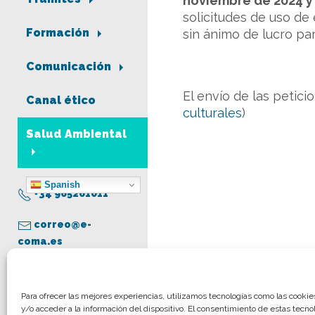
noviembre de 2024 y 
solicitudes de uso de
Formación
sin ánimo de lucro pa
Comunicación
El envío de las petici
Canal ético
culturales
)
Salud Ambiental
Spanish
+34 965261011
correo@e-
coma.es
Aviso legal
Para ofrecer las mejores experiencias, utilizamos tecnologías como las cooki
y/o acceder a la información del dispositivo. El consentimiento de estas tecno
Política de privacidad