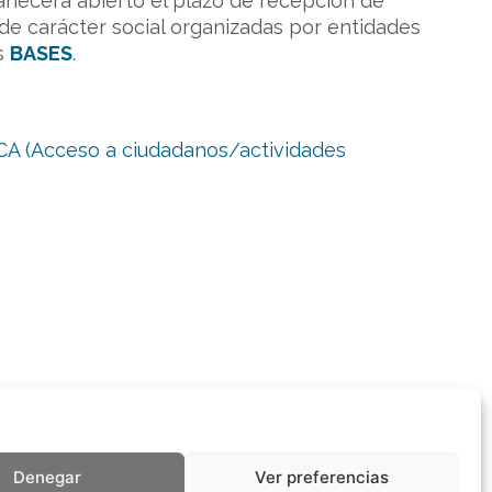
necerá abierto el plazo de recepción de
de carácter social organizadas por entidades
es
BASES
.
 (Acceso a ciudadanos/actividades
Denegar
Ver preferencias