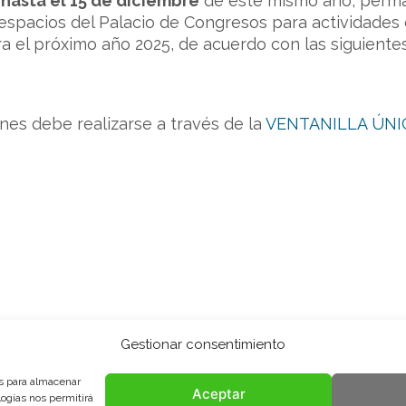
hasta el 15 de diciembre
de este mismo año, perma
 espacios del Palacio de Congresos para actividades 
ra el próximo año 2025, de acuerdo con las siguient
ones debe realizarse a través de la
VENTANILLA ÚNICA
Gestionar consentimiento
es para almacenar
Aceptar
logías nos permitirá