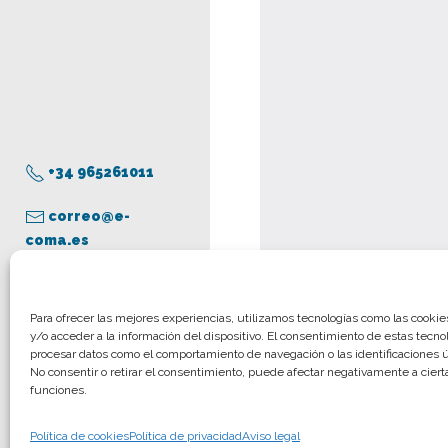
+34 965261011
correo@e-
coma.es
Aviso legal
Para ofrecer las mejores experiencias, utilizamos tecnologías como las cooki
y/o acceder a la información del dispositivo. El consentimiento de estas tecno
Política de privacidad
procesar datos como el comportamiento de navegación o las identificaciones ún
Política de cookies
No consentir o retirar el consentimiento, puede afectar negativamente a cierta
funciones.
© COMA, 2022
Todos los derechos
Política de cookies
Política de privacidad
Aviso legal
reservados