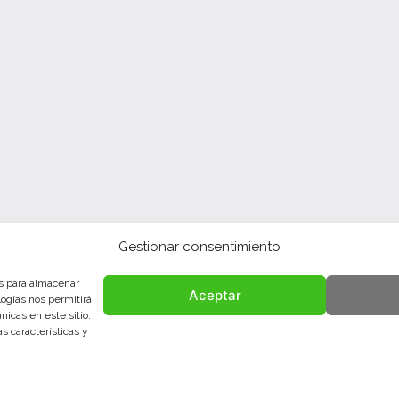
Gestionar consentimiento
es para almacenar
Aceptar
logías nos permitirá
icas en este sitio.
s características y